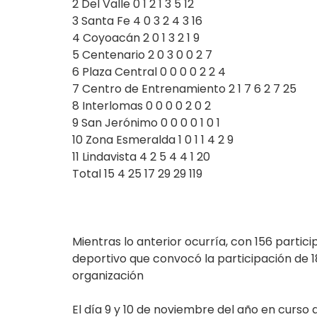
2 Del Valle 0 1 2 1 3 5 12
3 Santa Fe 4 0 3 2 4 3 16
4 Coyoacán 2 0 1 3 2 1 9
5 Centenario 2 0 3 0 0 2 7
6 Plaza Central 0 0 0 0 2 2 4
7 Centro de Entrenamiento 2 1 7 6 2 7 25
8 Interlomas 0 0 0 0 2 0 2
9 San Jerónimo 0 0 0 0 1 0 1
10 Zona Esmeralda 1 0 1 1 4 2 9
11 Lindavista 4 2 5 4 4 1 20
Total 15 4 25 17 29 29 119
Mientras lo anterior ocurría, con 156 partic
deportivo que convocó la participación de 1
organización
El día 9 y 10 de noviembre del año en curso