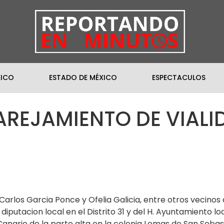
XICO
ESTADO DE MÉXICO
ESPECTACULOS
EJAMIENTO DE VIALID
Carlos Garcia Ponce y Ofelia Galicia, entre otros vecinos
iputacion local en el Distrito 31 y del H. Ayuntamiento loca
Canario de la parte alta en la colonia Lomas de San Sebas