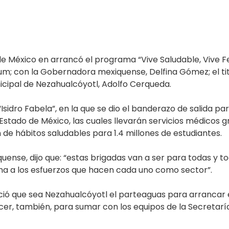
e México en arrancó el programa “Vive Saludable, Vive Fel
um; con la Gobernadora mexiquense, Delfina Gómez; el titu
icipal de Nezahualcóyotl, Adolfo Cerqueda.
“Isidro Fabela”, en la que se dio el banderazo de salida pa
Estado de México, las cuales llevarán servicios médicos gr
 de hábitos saludables para 1.4 millones de estudiantes.
ense, dijo que: “estas brigadas van a ser para todas y 
una a los esfuerzos que hacen cada uno como sector”.
ió que sea Nezahualcóyotl el parteaguas para arrancar e
r, también, para sumar con los equipos de la Secretaría 