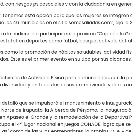
, con riesgos psicosociales y con la ciudadanía en genera
as’ tenemos esta opción para que las mujeres se integren
e los 46 municipios en el sitio somosaliadas.com”, dijo l
ó a la audiencia a participar en la próxima “Copa de la G
estatal; en deportes como futbol, basquetbol, voleibol, at
es como la promoción de hábitos saludables, actividad fí
odos. Éste es el primer evento en su tipo por sus alcances,
estivales de Actividad Física para comunidades, con la p
diversidad; y en todos los casos promoviendo valores com
 detalló que se impulsará el mantenimiento e inauguració
 Norte de Irapuato, la Alberca de Pénjamo, la inauguraci
n Apaseo el Grande y la remodelación de la Deportiva Pad
pa el 4º lugar nacional en juegos CONADE, logro que se 
, así como de las y los entrenadores, la propia CODE y de