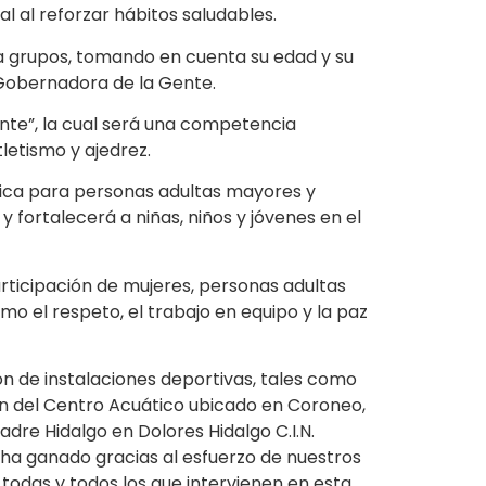
l al reforzar hábitos saludables.
 a grupos, tomando en cuenta su edad y su
a Gobernadora de la Gente.
ente”, la cual será una competencia
letismo y ajedrez.
sica para personas adultas mayores y
 y fortalecerá a niñas, niños y jóvenes en el
articipación de mujeres, personas adultas
o el respeto, el trabajo en equipo y la paz
n de instalaciones deportivas, tales como
ón del Centro Acuático ubicado en Coroneo,
re Hidalgo en Dolores Hidalgo C.I.N.
ha ganado gracias al esfuerzo de nuestros
 todas y todos los que intervienen en esta