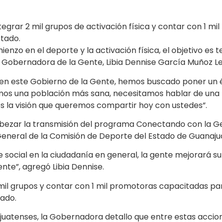
egrar 2 mil grupos de activación física y contar con 1 m
stado.
enzo en el deporte y la activación física, el objetivo e
a Gobernadora de la Gente, Libia Dennise García Muñoz L
n este Gobierno de la Gente, hemos buscado poner un én
amos una población más sana, necesitamos hablar de una 
s la visión que queremos compartir hoy con ustedes”.
cabezar la transmisión del programa Conectando con la G
 General de la Comisión de Deporte del Estado de Guanaj
 social en la ciudadanía en general, la gente mejorará 
nte”, agregó Libia Dennise.
il grupos y contar con 1 mil promotoras capacitadas par
tado.
juatenses, la Gobernadora detallo que entre estas acci