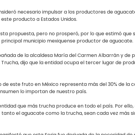
nsideró necesario impulsar a los productores de aguacate
 este producto a Estados Unidos.
sta propuesta, pero no prosperó, por lo que estimó que s
, principal municipio mexiquense productor de aguacate.
añada de la alcaldesa María del Carmen Albarrán y de pr
a Trucha, dijo que la entidad ocupa el tercer lugar de pr
ivo de este fruto en México representa más del 30% de la
nsumen lo importan de nuestro país.
entidad que más trucha produce en todo el país. Por ello
 que tanto el aguacate como la trucha, sean cada vez más 
anifestó que esta Feria fue derivada de la necesidad de 