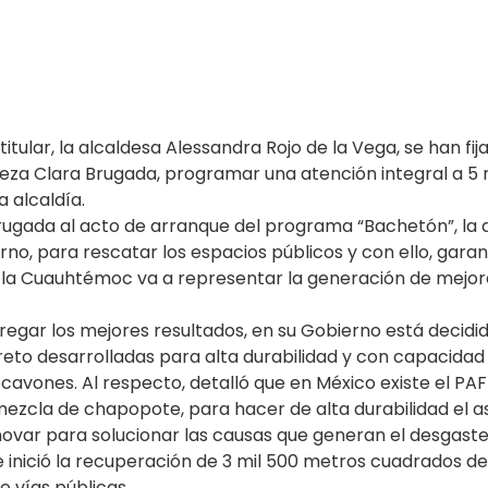
itular, la alcaldesa Alessandra Rojo de la Vega, se han f
eza Clara Brugada, programar una atención integral a 5 
a alcaldía.
rugada al acto de arranque del programa “Bachetón”, la a
no, para rescatar los espacios públicos y con ello, garant
ara la Cuauhtémoc va a representar la generación de mejor
tregar los mejores resultados, en su Gobierno está decidi
eto desarrolladas para alta durabilidad y con capacidad 
ocavones. Al respecto, detalló que en México existe el P
ezcla de chapopote, para hacer de alta durabilidad el asf
innovar para solucionar las causas que generan el desgast
e inició la recuperación de 3 mil 500 metros cuadrados d
 vías públicas.