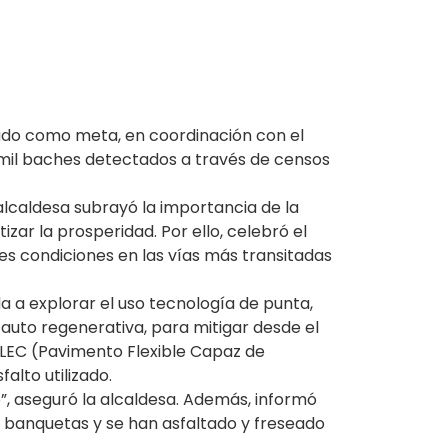
ijado como meta, en coordinación con el
mil baches detectados a través de censos
lcaldesa subrayó la importancia de la
izar la prosperidad. Por ello, celebró el
es condiciones en las vías más transitadas
da a explorar el uso tecnología de punta,
auto regenerativa, para mitigar desde el
AFLEC (Pavimento Flexible Capaz de
alto utilizado.
e”, aseguró la alcaldesa. Además, informó
e banquetas y se han asfaltado y freseado