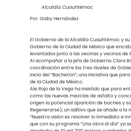
Alcaldía Cuauhtémoc
Por. Gaby Hernández
El Gobierno de la Alcaldía Cuauhtémoc y su t
Gobierno de la Ciudad de México que encab
levantados junto a las vecinas y vecinos de l
Al acompañar a la jefa de Gobierno Clara B
coordinación entre los tres niveles de Gobier
inicio del “Bachetón”, una iniciativa que p
de la Ciudad de México.
Ale Rojo de la Vega ha insistido que para en
como las nuevas mezclas de asfalto y concr
origen la potencial aparición de baches y s
Regenerarse), un aditivo que se añade a la m
“Nuestra visión es resolver lo inmediato e 
que con su programa “Una obra al día” ya s
alrededor de 10 mil 700 metros cuadrados de