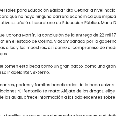
versales para Educación Básica “Rita Cetina” a nivel naci
ara que no haya ninguna barrera económica que impida el
ativos, señaló el secretario de Educación Pública, Mario D
ue Corona Morfín, la conclusión de la entrega de 22 mil 1
ina” en el estado de Colima, y acompañado por la gobernad
cias a las y los maestros, así como al compromiso de madr
jos.
, que tomen esta beca como un gran pacto, como una gran 
 salir adelante”, externó.
dres, padres y familias beneficiarias de la beca universal
iones “El fentanilo te mata: Aléjate de las drogas, elige s
de las aulas, ofrece información a los adolescentes sobr
 y familias, se resuelven dudas sobre las drogas, qué dañ