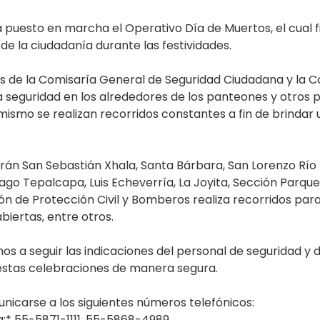
ha puesto en marcha el Operativo Día de Muertos, el cual f
 de la ciudadanía durante las festividades.
s de la Comisaría General de Seguridad Ciudadana y la C
seguridad en los alrededores de los panteones y otros pu
 mismo se realizan recorridos constantes a fin de brindar
erán San Sebastián Xhala, Santa Bárbara, San Lorenzo Río 
tiago Tepalcapa, Luis Echeverría, La Joyita, Sección Parq
ón de Protección Civil y Bomberos realiza recorridos par
biertas, entre otros.
os a seguir las indicaciones del personal de seguridad y de
 estas celebraciones de manera segura.
nicarse a los siguientes números telefónicos:
:* 55-5871-1111, 55-5868-4989