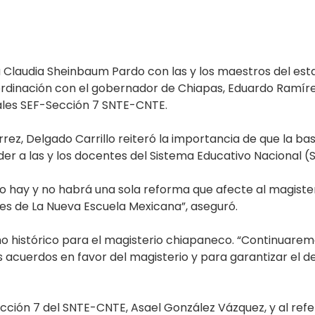
 Claudia Sheinbaum Pardo con las y los maestros del esta
ordinación con el gobernador de Chiapas, Eduardo Ramírez 
ales SEF-Sección 7 SNTE-CNTE.
rrez, Delgado Carrillo reiteró la importancia de que la ba
er a las y los docentes del Sistema Educativo Nacional (
no hay y no habrá una sola reforma que afecte al magis
res de La Nueva Escuela Mexicana”, aseguró.
echo histórico para el magisterio chiapaneco. “Continua
 acuerdos en favor del magisterio y para garantizar el de
ección 7 del SNTE-CNTE, Asael González Vázquez, y al ref