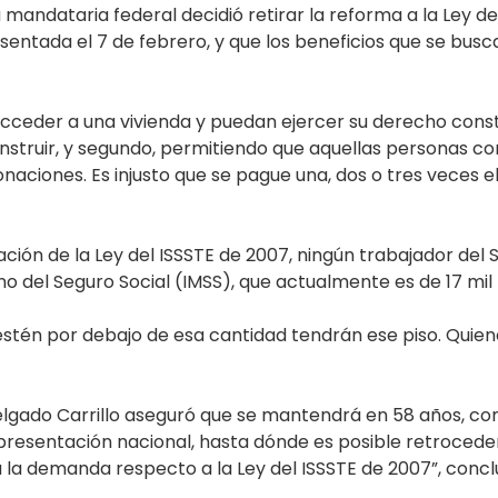
a mandataria federal decidió retirar la reforma a la Ley de
sentada el 7 de febrero, y que los beneficios que se busca
ceder a una vivienda y puedan ejercer su derecho constit
construir, y segundo, permitiendo que aquellas personas 
aciones. Es injusto que se pague una, dos o tres veces el
ción de la Ley del ISSSTE de 2007, ningún trabajador del 
no del Seguro Social (IMSS), que actualmente es de 17 mil
 estén por debajo de esa cantidad tendrán ese piso. Quie
elgado Carrillo aseguró que se mantendrá en 58 años, com
presentación nacional, hasta dónde es posible retroceder 
 la demanda respecto a la Ley del ISSSTE de 2007”, concl