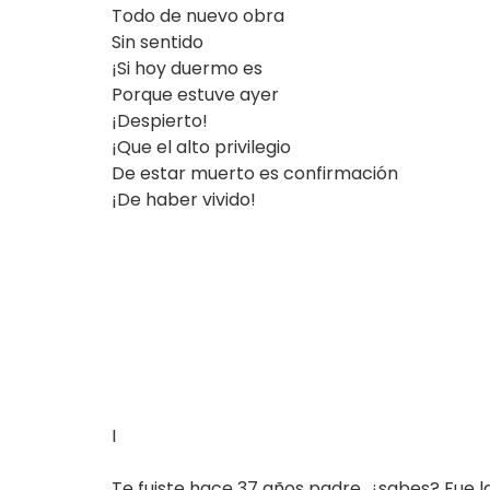
Todo de nuevo obra
Sin sentido
¡Si hoy duermo es
Porque estuve ayer
¡Despierto!
¡Que el alto privilegio
De estar muerto es confirmación
¡De haber vivido!
I
Te fuiste hace 37 años padre, ¿sabes? Fue la