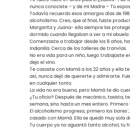
nunca conociste – y de mi Madre – Tú espo
Todavía recuerdo esos amargos días de 1986,
alcoholismo. Creo, que al final, fuiste produ
Margarita y Juana- ella siempre las protegi
dormido cuando llegaban a ver a mi abuela y
Comenzaste a trabajar desde los 8 años, ha
Indianilla. Cerca de los talleres de tranvías.
No era vida para un niño, luego trabajaste en
dejo el vino.
Te casaste con Mamá a los 22 años y ella ten
así, nunca dejó de quererte y admirarte. F
en cualquier tonto.
La vida no era buena, pero Mamá te dio cuerp
¿Tu oficio? Después de mecánico, taxista, te
semana, sino hasta un mes entero. Primero f
El alcoholismo progresa, primero los bares´,
casado con Mamá. Ella se quedó muy sola de
Tu cuerpo ya no aguantó tanto alcohol, tu hí