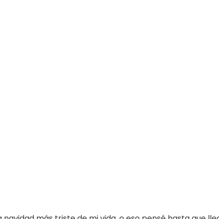
 navidad más triste de mi vida, o eso pensé hasta que lleg