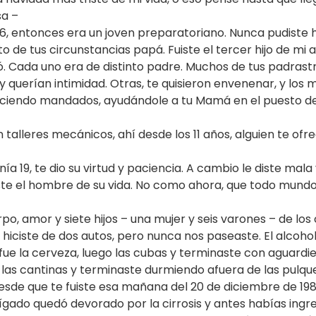
sa –
 entonces era un joven preparatoriano. Nunca pudiste hac
cto de tus circunstancias papá. Fuiste el tercer hijo de m
ó. Cada uno era de distinto padre. Muchos de tus padrast
 querían intimidad. Otras, te quisieron envenenar, y los 
ciendo mandados, ayudándole a tu Mamá en el puesto de c
 talleres mecánicos, ahí desde los 11 años, alguien te ofr
ía 19, te dio su virtud y paciencia. A cambio le diste mala
uiste el hombre de su vida. No como ahora, que todo mund
o, amor y siete hijos – una mujer y seis varones – de los
 hiciste de dos autos, pero nunca nos paseaste. El alcoho
ue la cerveza, luego las cubas y terminaste con aguardie
 las cantinas y terminaste durmiendo afuera de las pulque
sde que te fuiste esa mañana del 20 de diciembre de 198
gado quedó devorado por la cirrosis y antes habías ingres