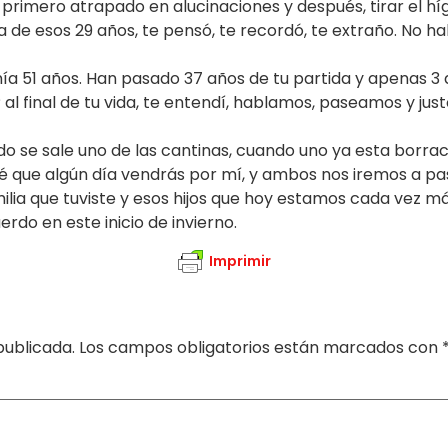
 primero atrapado en alucinaciones y después, tirar el hí
de esos 29 años, te pensó, te recordó, te extraño. No ha
ía 51 años. Han pasado 37 años de tu partida y apenas 3
l final de tu vida, te entendí, hablamos, paseamos y jus
ando se sale uno de las cantinas, cuando uno ya esta borra
e, sé que algún día vendrás por mí, y ambos nos iremos a 
lia que tuviste y esos hijos que hoy estamos cada vez má
do en este inicio de invierno.
Imprimir
publicada.
Los campos obligatorios están marcados con