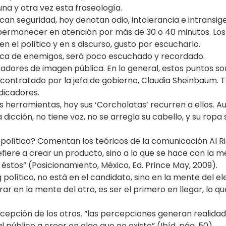
na y otra vez esta fraseología.
ican seguridad, hoy denotan odio, intolerancia e intransig
permanecer en atención por más de 30 o 40 minutos. Los po
 el político y en s discurso, gusto por escucharlo.
busca de enemigos, será poco escuchado y recordado.
icadores de imagen pública. En lo general, estos puntos son
e contratado por la jefa de gobierno, Claudia Sheinbaum. 
dicadores.
stas herramientas, hoy sus ‘Corcholatas’ recurren a ellos
dicción, no tiene voz, no se arregla su cabello, y su rop
olítico? Comentan los teóricos de la comunicación Al Rie
fiere a crear un producto, sino a lo que se hace con la m
stos” (Posicionamiento, México, Ed. Prince May, 2009).
político, no está en el candidato, sino en la mente del el
r en la mente del otro, es ser el primero en llegar, lo q
rcepción de los otros. “las percepciones generan realida
 público a creer en algo que no existe” (Ibíd. pág. 50).