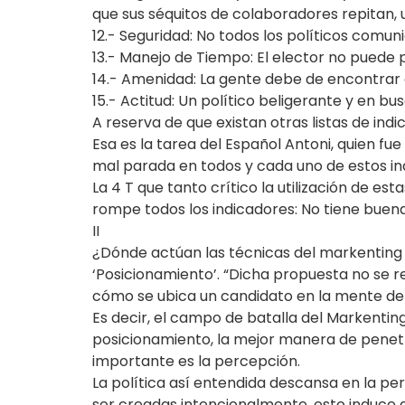
que sus séquitos de colaboradores repitan, u
12.- Seguridad: No todos los políticos comun
13.- Manejo de Tiempo: El elector no puede 
14.- Amenidad: La gente debe de encontrar en
15.- Actitud: Un político beligerante y en 
A reserva de que existan otras listas de ind
Esa es la tarea del Español Antoni, quien fu
mal parada en todos y cada uno de estos in
La 4 T que tanto crítico la utilización de e
rompe todos los indicadores: No tiene buena 
II
¿Dónde actúan las técnicas del markenting p
‘Posicionamiento’. “Dicha propuesta no se re
cómo se ubica un candidato en la mente de é
Es decir, el campo de batalla del Markenting 
posicionamiento, la mejor manera de penetra
importante es la percepción.
La política así entendida descansa en la pe
ser creadas intencionalmente, esto induce al