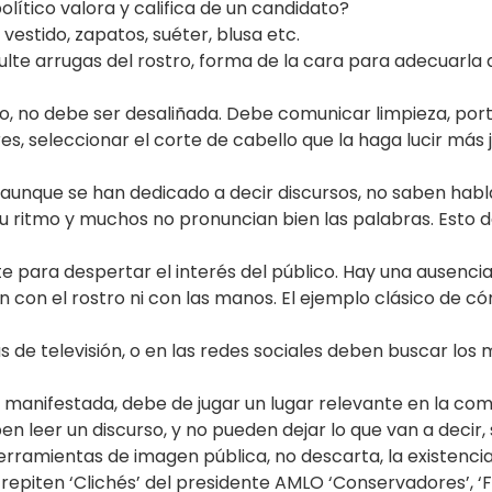
lítico valora y califica de un candidato?
 vestido, zapatos, suéter, blusa etc.
ulte arrugas del rostro, forma de la cara para adecuarla al
to, no debe ser desaliñada. Debe comunicar limpieza, port
es, seleccionar el corte de cabello que la haga lucir más 
s, aunque se han dedicado a decir discursos, no saben hab
 ritmo y muchos no pronuncian bien las palabras. Esto da 
te para despertar el interés del público. Hay una ausenci
an con el rostro ni con las manos. El ejemplo clásico de
ras de televisión, o en las redes sociales deben buscar l
mo manifestada, debe de jugar un lugar relevante en la co
en leer un discurso, y no pueden dejar lo que van a decir, s
erramientas de imagen pública, no descarta, la existencia 
 repiten ‘Clichés’ del presidente AMLO ‘Conservadores’, ‘Fif