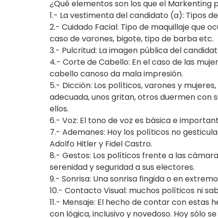
¿Qué elementos son los que el Markenting po
1.- La vestimenta del candidato (a): Tipos de
2.- Cuidado Facial: Tipo de maquillaje que oc
caso de varones, bigote, tipo de barba etc.
3.- Pulcritud: La imagen pública del candida
4.- Corte de Cabello: En el caso de las mujer
cabello canoso da mala impresión.
5.- Dicción: Los políticos, varones y mujere
adecuada, unos gritan, otros duermen con su
ellos.
6.- Voz: El tono de voz es básica e importan
7.- Ademanes: Hoy los políticos no gesticul
Adolfo Hitler y Fidel Castro.
8.- Gestos: Los políticos frente a las cáma
serenidad y seguridad a sus electores.
9.- Sonrisa: Una sonrisa fingida o en extre
10.- Contacto Visual: muchos políticos ni sab
11.- Mensaje: El hecho de contar con estas h
con lógica, inclusivo y novedoso. Hoy sólo se