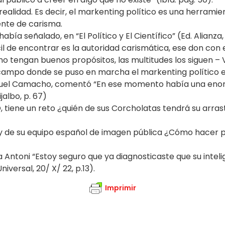
ealidad. Es decir, el markenting político es una herramie
ente de carisma.
bía señalado, en “El Político y El Científico” (Ed. Alianza,
fícil de encontrar es la autoridad carismática, ese don c
no tengan buenos propósitos, las multitudes los siguen – V
un campo donde se puso en marcha el markenting político e
Manuel Camacho, comentó “En ese momento había una enor
jalbo, p. 67)
, tiene un reto ¿quién de sus Corcholatas tendrá su arras
no y de su equipo español de imagen pública ¿Cómo hacer
 Antoni “Estoy seguro que ya diagnosticaste que su inteli
iversal, 20/ X/ 22, p.13).
Imprimir