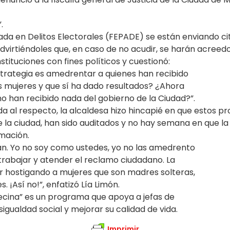
.
izada en Delitos Electorales (FEPADE) se están enviando c
dvirtiéndoles que, en caso de no acudir, se harán acree
instituciones con fines políticos y cuestionó:
estrategia es amedrentar a quienes han recibido
s mujeres y que sí ha dado resultados? ¿Ahora
 no han recibido nada del gobierno de la Ciudad?”.
cada al respecto, la alcaldesa hizo hincapié en que estos
 la ciudad, han sido auditados y no hay semana en que la
rmación.
án. Yo no soy como ustedes, yo no las amedrento
 trabajar y atender el reclamo ciudadano. La
ar hostigando a mujeres que son madres solteras,
 ¡Así no!”, enfatizó Lía Limón.
cina” es un programa que apoya a jefas de
esigualdad social y mejorar su calidad de vida.
Imprimir