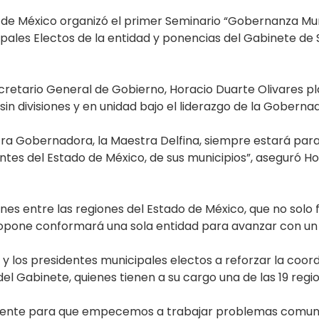
 de México organizó el primer Seminario “Gobernanza Muni
ipales Electos de la entidad y ponencias del Gabinete de S
ecretario General de Gobierno, Horacio Duarte Olivares pl
sin divisiones y en unidad bajo el liderazgo de la Gobern
ra Gobernadora, la Maestra Delfina, siempre estará para 
ntes del Estado de México, de sus municipios”, aseguró Ho
s entre las regiones del Estado de México, que no solo f
 propone conformará una sola entidad para avanzar con u
s y los presidentes municipales electos a reforzar la coor
 del Gabinete, quienes tienen a su cargo una de las 19 reg
amente para que empecemos a trabajar problemas comunes