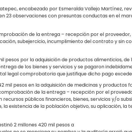
Ecatepec, encabezado por Esmeralda Vallejo Martínez, rev
 en 23 observaciones con presuntas conductas en el marc
omprobación de la entrega – recepción por el proveedor, 
ficación, subejercicio, incumplimiento del contrato y sin 
il pesos por la adquisición de productos alimenticios, de
ntrega de los bienes y servicios y se pagaron indebidame
al legal comprobatoria que justifique dicho pago excede
2 mil pesos en la adquisición de medicinas y productos f
 comprobación de la entrega – recepción por el proveedor
 recursos públicos financieros, bienes, servicios y/o su
 la existencia de la población objetivo, su aplicación, l
stinó 2 millones 420 mil pesos a
s cuales no se menciona su nombre y la auditoría arrojó q