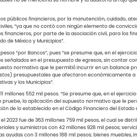
úblicos financieros, por la manutención, cuidado, atenci
viles, “ya que no contó con ningún elemento de convicció
s financieros, por parte de la asociación civil, para los f
do de México y Municipios”.
pesos “por Bancos”, pues “se presume que, en el ejercicio
 los señalados en el presupuesto de egresos, sin contar c
uesto normativo que le permitió́ incurrir en un balance p
astos) presupuestales que afectaron económicamente a la
tivas y los Municipios”.
11 millones 552 mil pesos. “Se presume que, en el ejercicio
pruebe, la aplicación del supuesto normativo que le permit
ón de lo establecido en el Código Financiero del Estado d
l 2023 fue de 363 millones 759 mil pesos, el cual se distrib
iales y suministros con 42 millones 928 mil pesos; servic
ras ayudas con 3 millones 188 mil pesos; bienes muebles, i