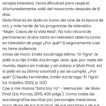
terapia intensiva. Tenía dificultad para respirar.
Afortunadamente, salió del nosocomio después de 8
días.
Silvia Pinal es sin duda un ícono del cine de la época de
oro, y más tarde de los programas de televisión.
“Mujer: Casos de la Vida Real”; ha roto récord de
permanecer al aire tanto en televisión abierta como
en televisión de paga ¿Por qué? Si seguramente casi
no tiene audiencia.
Antes de morir, Emilio Azcárraga Milmo, “El Tigre”; le
pidió a su hijo Emilio Azcárraga Jean, que, por nada del
mundo, dejara sin trabajo y sin salario a Silvia Pinal. Así
lo pidió en su última voluntad y así se cumplió. ¿Por
qué? (Claudia Fernández, Emilio Azcárraga “El Tigre”,
Ed. Grijalbo, 2002, p. 123)
Cae a mis manos “Esta Soy Yo” – Memorias- de Silvia
Pinal (Ed. Porrúa, 2015, 400 págs.). Como todas las
autobiografías escritas por personajes mexicanos,
poco dicen de sus fracasos, de sus amantes y de sus