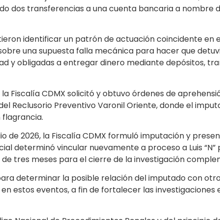
ado dos transferencias a una cuenta bancaria a nombre de
ieron identificar un patrón de actuación coincidente en e
s sobre una supuesta falla mecánica para hacer que detuv
tad y obligadas a entregar dinero mediante depósitos, t
la Fiscalía CDMX solicitó y obtuvo órdenes de aprehensión
r del Reclusorio Preventivo Varonil Oriente, donde el imp
 flagrancia.
ulio de 2026, la Fiscalía CDMX formuló imputación y pres
udicial determinó vincular nuevamente a proceso a Luis “N”
zo de tres meses para el cierre de la investigación comple
para determinar la posible relación del imputado con otr
 estos eventos, a fin de fortalecer las investigaciones en