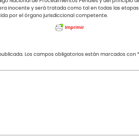
igo Nacional de Procedimientos Penales y del principio d
a inocente y será tratada como tal en todas las etapas 
ida por el órgano jurisdiccional competente.
Imprimir
publicada.
Los campos obligatorios están marcados con