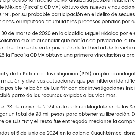
ad de México (Fiscalía CDMX) obtuvo dos nuevas vinculaci
s “N”, por su probable participación en el delito de secu
iones, el imputado acumula tres procesos penales por est
do 30 de marzo de 2026 en la alcaldía Miguel Hidalgo por 
licitara auxilio al señalar que había sido privada de la 
 directamente en la privación de la libertad de la víctima
026 la Fiscalía CDMX obtuvo una primera vinculación a p
al y de la Policía de Investigación (PDI) amplió las indaga
nformación y diversas actuaciones que permitieron identif
 posible relación de Luis “N” con dos investigaciones inici
bió parte de los recursos exigidos a las víctimas.
el 28 de mayo de 2024 en la colonia Magdalena de las Sa
gar un total de 98 mil pesos para obtener su liberación. 
 de Luis “N” y el resto fue entregado mediante la compra
ados el 6 de junio de 2024 en la colonia Cuauhtémoc, don