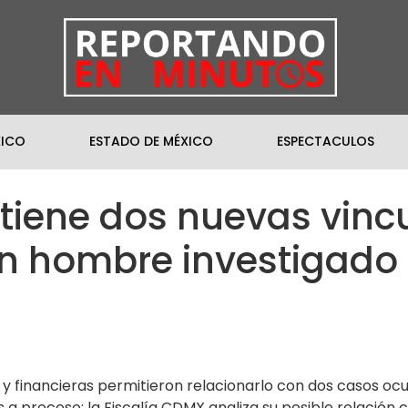
XICO
ESTADO DE MÉXICO
ESPECTACULOS
tiene dos nuevas vinc
n hombre investigado 
es y financieras permitieron relacionarlo con dos casos oc
 a proceso; la Fiscalía CDMX analiza su posible relación 