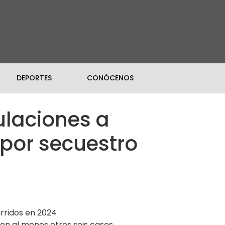
DEPORTES
CONÓCENOS
ulaciones a
por secuestro
urridos en 2024
con al menos otros seis casos