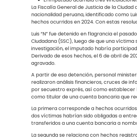
La Fiscalía General de Justicia de la Ciud
nacionalidad peruana, identificado como Lui
hechos ocurridos en 2024. Con estas resoluc
Luis “N” fue detenido en flagrancia el pasa
Ciudadana (SSC), luego de que una víctima so
investigación, el imputado habría participado
Derivado de esos hechos, el 6 de abril de 2
agravado.
A partir de esa detención, personal ministeri
realizaron análisis financieros, cruces de i
por secuestro exprés, así como establecer la
como titular de una cuenta bancaria que reci
La primera corresponde a hechos ocurridos 
dos víctimas habrían sido obligadas a entre
transferidos a una cuenta bancaria a nombre
La segunda se relaciona con hechos registr