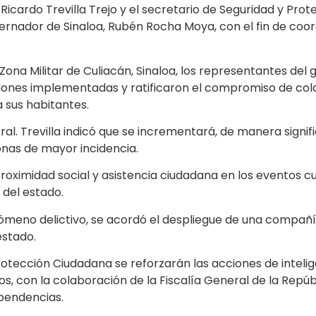
. Ricardo Trevilla Trejo y el secretario de Seguridad y P
ernador de Sinaloa, Rubén Rocha Moya, con el fin de coor
Zona Militar de Culiacán, Sinaloa, los representantes del
iones implementadas y ratificaron el compromiso de colab
a sus habitantes.
al. Trevilla indicó que se incrementará, de manera signif
onas de mayor incidencia.
roximidad social y asistencia ciudadana en los eventos cul
 del estado.
enómeno delictivo, se acordó el despliegue de una compañ
estado.
rotección Ciudadana se reforzarán las acciones de intelig
ios, con la colaboración de la Fiscalía General de la Repú
pendencias.