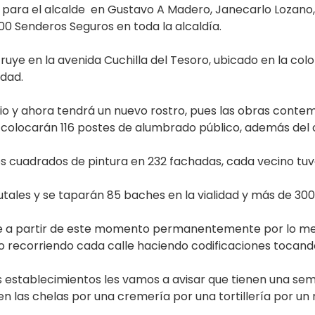
d para el alcalde en Gustavo A Madero, Janecarlo Lozano,
00 Senderos Seguros en toda la alcaldía.
ruye en la avenida Cuchilla del Tesoro, ubicado en la co
idad.
rio y ahora tendrá un nuevo rostro, pues las obras conte
 se colocarán 116 postes de alumbrado público, además del
os cuadrados de pintura en 232 fachadas, cada vecino tuvo
ales y se taparán 85 baches en la vialidad y más de 300
que a partir de este momento permanentemente por lo m
ro recorriendo cada calle haciendo codificaciones tocando
os establecimientos les vamos a avisar que tienen una se
las chelas por una cremería por una tortillería por un n