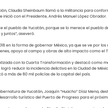
ación, Claudia Sheinbaum llamó a la militancia para conf
e inició con el Presidente, Andrés Manuel López Obrador.
 el pueblo de Yucatán, porque se lo merece el pueblo de
y juntos”, aseveró.
018 en la forma de gobernar México, ya que se ve por l
venes, apoyo al campo y obras de alto impacto como el T
ntizada con la Cuarta Transformación y destacó como me
logró reducir la incidencia delictiva en la Ciudad de Méx
a más de 80 mil policías de la capital del país.
 gubernatura de Yucatán, Joaquín “Huacho” Díaz Mena, des
l desarrollo turístico del Puerto de Progreso para el próxi