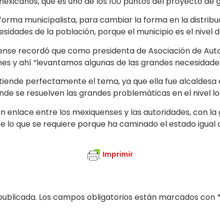
 mexicanos, que es uno de los 100 puntos del proyecto de
rma municipalista, para cambiar la forma en la distribuc
idades de la población, porque el municipio es el nivel 
ense recordó que como presidenta de Asociación de Aut
iones y ahí “levantamos algunas de las grandes necesidade
ende perfectamente el tema, ya que ella fue alcaldesa e
de se resuelven las grandes problemáticas en el nivel loc
 un enlace entre los mexiquenses y las autoridades, con l
e lo que se requiere porque ha caminado el estado igual qu
Imprimir
publicada.
Los campos obligatorios están marcados con