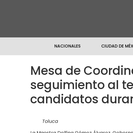
NACIONALES
CIUDAD DE MÉ
Mesa de Coordina
seguimiento al t
candidatos duran
Toluca
La Maestra Delfina Gómez Álvarez, Gobernad