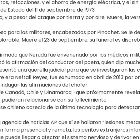
tos, refacciones, y el ahorro de energía eléctrica, y el s
 de Estado del 11 de septiembre de 1973.
, y a pesar del ataque por tierra y por aire. Muere, la ver
so para los militares, encabezados por Pinochet. Se le d
plorable. Muere el 23 de septiembre, su funeral es discreto
afirmado que Neruda fue envenenado por los médicos milit
tó la afirmación del conductor del poeta, quien dijo much
resentó una querella judicial para que se investigaran las 
 era Neftalí Reyes, fue exhumado en abril de 2013 por or
indagar las afirmaciones del chofer.
de Canadá, Chile y Dinamarca –que próximamente revela
pudieran relacionarse con su fallecimiento.
ense chileno carecía de la última tecnología para detec
 la agencia de noticias AP que sí se hallaron “lesiones met
 forma presencial y remota, los peritos extranjeros inf
e puede llegar a afectar el sistema nervioso y derivar en