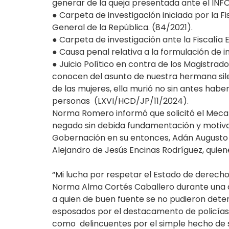
generar de la queja presentada ante el INF
● Carpeta de investigación iniciada por la Fi
General de la República. (84/2021).
● Carpeta de investigación ante la Fiscalía
● Causa penal relativa a la formulación de 
● Juicio Político en contra de los Magistra
conocen del asunto de nuestra hermana sile
de las mujeres, ella murió no sin antes hab
personas (LXVI/HCD/JP/11/2024).
Norma Romero informó que solicitó el Mecan
negado sin debida fundamentación y motivac
Gobernación en su entonces, Adán Augusto 
Alejandro de Jesús Encinas Rodríguez, quie
“Mi lucha por respetar el Estado de derec
Norma Alma Cortés Caballero durante una dilig
a quien de buen fuente se no pudieron dete
esposados por el destacamento de policías de
como delincuentes por el simple hecho de se