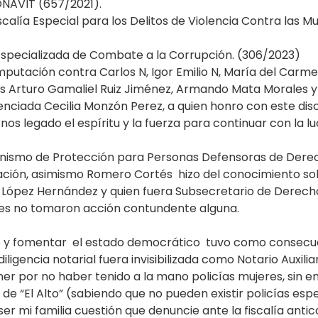
ONAVIT (657/2021).
scalía Especial para los Delitos de Violencia Contra las Mu
 Especializada de Combate a la Corrupción. (306/2023)
imputación contra Carlos N, Igor Emilio N, María del Car
dos Arturo Gamaliel Ruiz Jiménez, Armando Mata Morales y
nciada Cecilia Monzón Perez, a quien honro con este dis
ernos legado el espíritu y la fuerza para continuar con l
ismo de Protección para Personas Defensoras de Derecho
ión, asimismo Romero Cortés hizo del conocimiento sobr
López Hernández y quien fuera Subsecretario de Derecho
nes no tomaron acción contundente alguna.
ho y fomentar el estado democrático tuvo como consecu
encia notarial fuera invisibilizada como Notario Auxiliar 
ner por no haber tenido a la mano policías mujeres, sin 
 “El Alto” (sabiendo que no pueden existir policías espec
r mi familia cuestión que denuncie ante la fiscalía anti