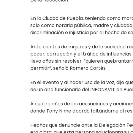
En la Ciudad de Puebla, teniendo como marc
solo como notaria pública, madre y ciudadan
discriminación e injusticia por el hecho de se
Ante cientos de mujeres y de la sociedad r
poder, corrupción y el tráfico de influencias
lleva años sin resolver, “quieren quebranta
permitir”, señaló Romero Cortés.
En el evento y al hacer uso de la voz, dijo 
de un alto funcionario del INFONAVIT en Pue
A cuatro años de las acusaciones y acciones
donde Tony N me abordó faltándome al res
Hechos que denuncie ante la Delegación Fed
era clara: que esta persona solucionara su 