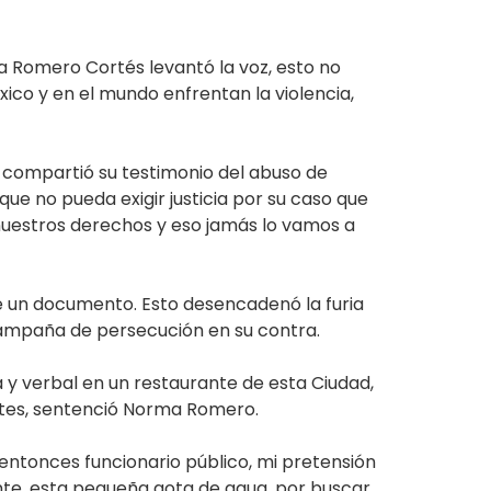
 Romero Cortés levantó la voz, esto no
ico y en el mundo enfrentan la violencia,
 compartió su testimonio del abuso de
 que no pueda exigir justicia por su caso que
 nuestros derechos y eso jamás lo vamos a
 de un documento. Esto desencadenó la furia
a campaña de persecución en su contra.
 y verbal en un restaurante de esta Ciudad,
tes, sentenció Norma Romero.
entonces funcionario público, mi pretensión
ante, esta pequeña gota de agua, por buscar