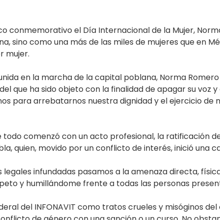
o conmemorativo el Día Internacional de la Mujer, Norma
a, sino como una más de las miles de mujeres que en Méx
r mujer.
eunida en la marcha de la capital poblana, Norma Romero
 del que ha sido objeto con la finalidad de apagar su voz y
rnos para arrebatarnos nuestra dignidad y el ejercicio de
que todo comenzó con un acto profesional, la ratificación
bla, quien, movido por un conflicto de interés, inició un
 legales infundadas pasamos a la amenaza directa, física
peto y humillándome frente a todas las personas presen
eral del INFONAVIT como tratos crueles y misóginos del 
conflicto de género con una sanción o un curso. No obst