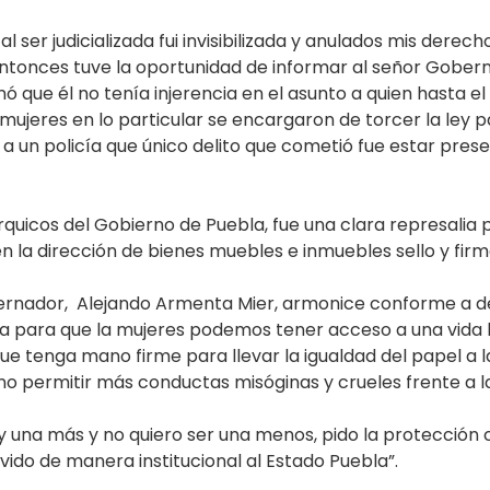
ser judicializada fui invisibilizada y anulados mis derechos
entonces tuve la oportunidad de informar al señor Gobe
 que él no tenía injerencia en el asunto a quien hasta el
mujeres en lo particular se encargaron de torcer la ley 
 un policía que único delito que cometió fue estar pre
rquicos del Gobierno de Puebla, fue una clara represalia 
 la dirección de bienes muebles e inmuebles sello y firm
ernador, Alejando Armenta Mier, armonice conforme a de
a para que la mujeres podemos tener acceso a una vida libr
ue tenga mano firme para llevar la igualdad del papel a l
 no permitir más conductas misóginas y crueles frente a 
oy una más y no quiero ser una menos, pido la protecció
ido de manera institucional al Estado Puebla”.