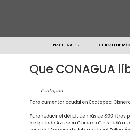
NACIONALES
CIUDAD DE MÉ
Que CONAGUA libe
Ecatepec
Para aumentar caudal en Ecatepec: Cisner
Para reducir el déficit de más de 800 litro
la diputada Azucena Cisneros Coss pidió a l
zona del Aeropuerto Internacional Felipe Án