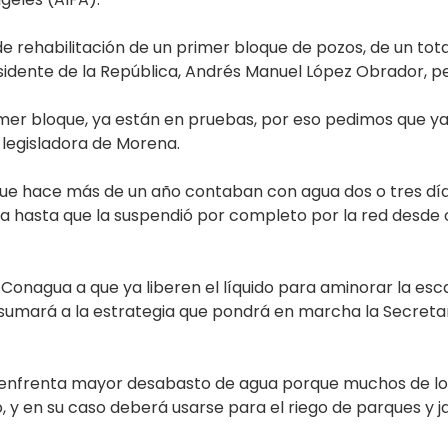
e rehabilitación de un primer bloque de pozos, de un tota
idente de la República, Andrés Manuel López Obrador, pero
primer bloque, ya están en pruebas, por eso pedimos que ya
 legisladora de Morena.
n que hace más de un año contaban con agua dos o tres dí
a hasta que la suspendió por completo por la red desde o
la Conagua a que ya liberen el líquido para aminorar la es
e sumará a la estrategia que pondrá en marcha la Secretar
 enfrenta mayor desabasto de agua porque muchos de los
 en su caso deberá usarse para el riego de parques y ja