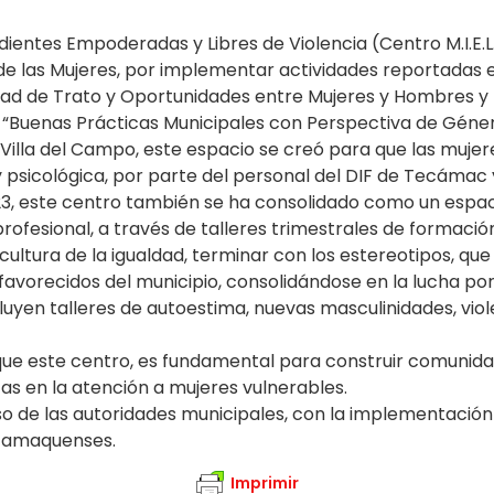
ientes Empoderadas y Libres de Violencia (Centro M.I.E.L.
de las Mujeres, por implementar actividades reportadas 
ldad de Trato y Oportunidades entre Mujeres y Hombres y 
as “Buenas Prácticas Municipales con Perspectiva de Géner
Villa del Campo, este espacio se creó para que las mujere
y psicológica, por parte del personal del DIF de Tecámac y
3, este centro también se ha consolidado como un espa
rofesional, a través de talleres trimestrales de formaci
la cultura de la igualdad, terminar con los estereotipos, q
vorecidos del municipio, consolidándose en la lucha por e
luyen talleres de autoestima, nuevas masculinidades, vi
ue este centro, es fundamental para construir comunidade
cas en la atención a mujeres vulnerables.
 de las autoridades municipales, con la implementación d
ecamaquenses.
Imprimir