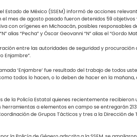
 del Estado de México (SSEM) informó de acciones releva
n el mes de agosto pasado fueron detenidos 59 objetivos y
tiva con orígenes en Michoacán, posibles responsables de 
“N” alias “Pecha” y Óscar Geovanni “N” alias el “Gordo Mat
ción entre las autoridades de seguridad y procuración de 
vo Enjambre”.
lamada ‘Enjambre’ fue resultado del trabajo de todos uste
omo todos lo hacen, o lo deben de hacer en la mañana, q
s de la Policía Estatal quienes recientemente recibieron u
herramientas a elementos en campo se entregarán 213 uni
 Coordinación de Grupos Tácticos y tres a la Dirección de 
 por la Policía de Género adscrita a la SSEM, se ampliaro