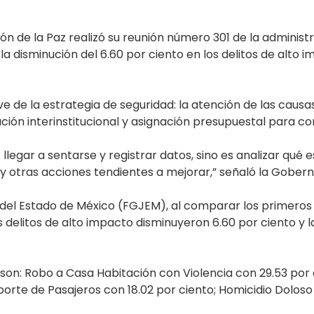
n de la Paz realizó su reunión número 301 de la adminis
 disminución del 6.60 por ciento en los delitos de alto im
e de la estrategia de seguridad: la atención de las causas 
nación interinstitucional y asignación presupuestal para c
llegar a sentarse y registrar datos, sino es analizar qu
as y otras acciones tendientes a mejorar,” señaló la Gobe
a del Estado de México (FGJEM), al comparar los primeros
os delitos de alto impacto disminuyeron 6.60 por ciento y l
 son: Robo a Casa Habitación con Violencia con 29.53 por 
orte de Pasajeros con 18.02 por ciento; Homicidio Doloso 