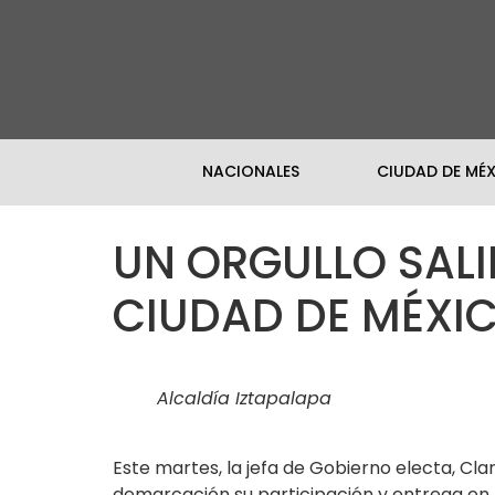
NACIONALES
CIUDAD DE MÉ
UN ORGULLO SALI
CIUDAD DE MÉXI
Alcaldía Iztapalapa
Este martes, la jefa de Gobierno electa, Cla
demarcación su participación y entrega en l