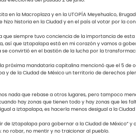
cita en la Macroplaza y en la UTOPÍA Meyehualco, Brugad
zo historia en la Ciudad y en el país al votar por la co
a que siempre tuvo conciencia de la importancia de esta 
, así que Iztapalapa está en mi corazón y vamos a gober
e convirtió en el bastión de la lucha por la transformaci
, la próxima mandataria capitalina mencionó que el 5 de 
a y de la Ciudad de México un territorio de derechos pl
os nada que rebase a otros lugares, pero tampoco menos
uando hay zonas que tienen todo y hay zonas que les fal
gual a Iztapalapa, es hacerla menos desigual a la Ciudad
lir de Iztapalapa para gobernar a la Ciudad de México” y
 no robar, no mentir y no traicionar al pueblo.