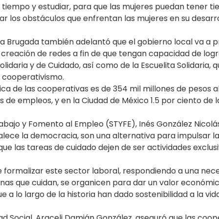
iempo y estudiar, para que las mujeres puedan tener tie
bar los obstáculos que enfrentan las mujeres en su desarr
a Brugada también adelantó que el gobierno local va a pr
 y creación de redes a fin de que tengan capacidad de lo
idaria y de Cuidado, así como de la Escuelita Solidaria, q
l cooperativismo.
 de las cooperativas es de 354 mil millones de pesos a
 de empleos, y en la Ciudad de México 1.5 por ciento de
 Trabajo y Fomento al Empleo (STYFE), Inés González Nicolá
ece la democracia, son una alternativa para impulsar la
ue las tareas de cuidado dejen de ser actividades exclusi
 formalizar este sector laboral, respondiendo a una nec
rsonas que cuidan, se organicen para dar un valor económi
a lo largo de la historia han dado sostenibilidad a la vida
ldad Social, Araceli Damián González, aseguró que las coo