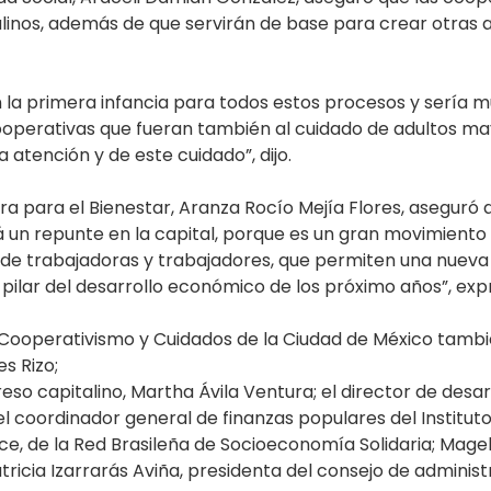
talinos, además de que servirán de base para crear otras 
 la primera infancia para todos estos procesos y sería 
ooperativas que fueran también al cuidado de adultos m
 atención y de este cuidado”, dijo.
era para el Bienestar, Aranza Rocío Mejía Flores, aseguró
rá un repunte en la capital, porque es un gran movimient
 de trabajadoras y trabajadores, que permiten una nuev
n pilar del desarrollo económico de los próximo años”, exp
Cooperativismo y Cuidados de la Ciudad de México tambié
s Rizo;
eso capitalino, Martha Ávila Ventura; el director de desa
el coordinador general de finanzas populares del Institut
ce, de la Red Brasileña de Socioeconomía Solidaria; Mag
tricia Izarrarás Aviña, presidenta del consejo de adminis