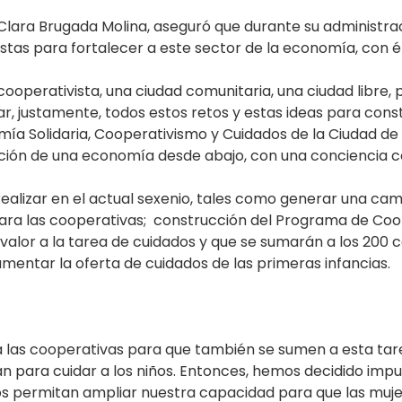
 Clara Brugada Molina, aseguró que durante su administra
stas para fortalecer a este sector de la economía, con én
operativista, una ciudad comunitaria, una ciudad libre, 
ar, justamente, todos estos retos y estas ideas para const
ía Solidaria, Cooperativismo y Cuidados de la Ciudad de 
cción de una economía desde abajo, con una conciencia co
realizar en el actual sexenio, tales como generar una camp
ra las cooperativas; construcción del Programa de Coop
lor a la tarea de cuidados y que se sumarán a los 200 ce
umentar la oferta de cuidados de las primeras infancias.
a las cooperativas para que también se sumen a esta ta
 para cuidar a los niños. Entonces, hemos decidido impu
os permitan ampliar nuestra capacidad para que las muj