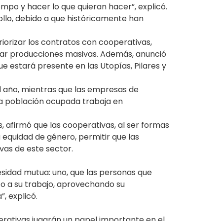
mpo y hacer lo que quieran hacer”, explicó.
ollo, debido a que históricamente han
iorizar los contratos con cooperativas,
grar producciones masivas. Además, anunció
ue estará presente en las Utopías, Pilares y
l año, mientras que las empresas de
 la población ocupada trabaja en
s, afirmó que las cooperativas, al ser formas
 equidad de género, permitir que las
vas de este sector.
esidad mutua: uno, que las personas que
co a su trabajo, aprovechando su
”, explicó.
perativas jugarán un papel importante en el