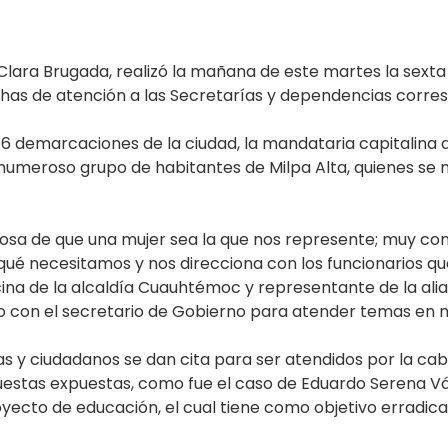
 Clara Brugada, realizó la mañana de este martes la sext
chas de atención a las Secretarías y dependencias corre
 16 demarcaciones de la ciudad, la mandataria capitalina
n numeroso grupo de habitantes de Milpa Alta, quienes se 
llosa de que una mujer sea la que nos represente; muy 
ué necesitamos y nos direcciona con los funcionarios q
ina de la alcaldía Cuauhtémoc y representante de la alia
go con el secretario de Gobierno para atender temas en 
as y ciudadanos se dan cita para ser atendidos por la cabe
puestas expuestas, como fue el caso de Eduardo Serena Váz
ecto de educación, el cual tiene como objetivo erradicar 